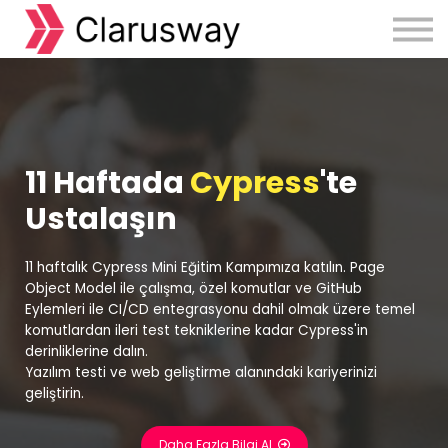
Courses
Sign in
Sign up
11 Haftada
Cypress
'te
Ustalaşın
11 haftalık Cypress Mini Eğitim Kampımıza katılın. Page
Object Model ile çalışma, özel komutlar ve GitHub
Eylemleri ile CI/CD entegrasyonu dahil olmak üzere temel
komutlardan ileri test tekniklerine kadar Cypress'in
derinliklerine dalın.
Yazılım testi ve web geliştirme alanındaki kariyerinizi
geliştirin.
Daha Fazla Bilgi Al